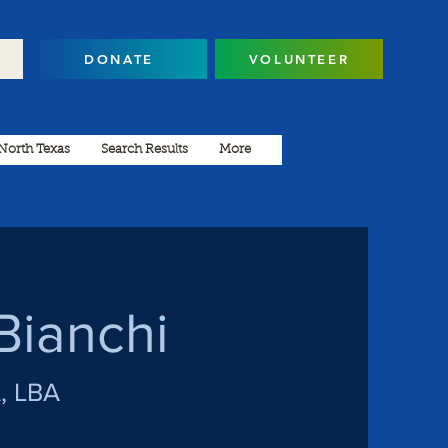
DONATE
VOLUNTEER
North Texas
Search Results
More
Bianchi
, LBA