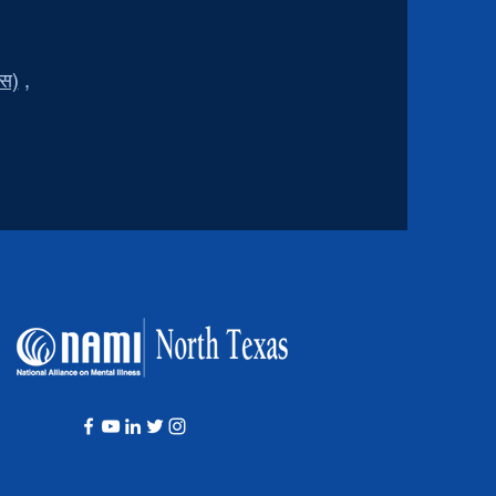
एस)
,
।