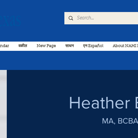
endar
वकील
New Page
साधन
एन Español
About NAMI 
Heather 
MA, BCBA