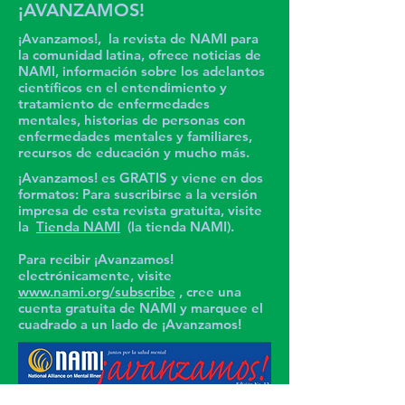
¡AVANZAMOS!
¡Avanzamos!, la revista de NAMI para
la comunidad latina, ofrece noticias de
NAMI, información sobre los adelantos
científicos en el entendimiento y
tratamiento de enfermedades
mentales, historias de personas con
enfermedades mentales y familiares,
recursos de educación y mucho más.
¡Avanzamos! es GRATIS y viene en dos
formatos: Para suscribirse a la versión
impresa de esta revista gratuita, visite
la
Tienda NAMI
(la tienda NAMI).
Para recibir ¡Avanzamos!
electrónicamente, visite
www.nami.org/subscribe
, cree una
cuenta gratuita de NAMI y marquee el
cuadrado a un lado de ¡Avanzamos!