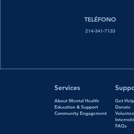
TELÉFONO
214-341-7133
Services
Suppo
About Mental Health
Get Hel
Education & Support
Donate
Community Engage
ment
Voluntee
Internsh
FAQs