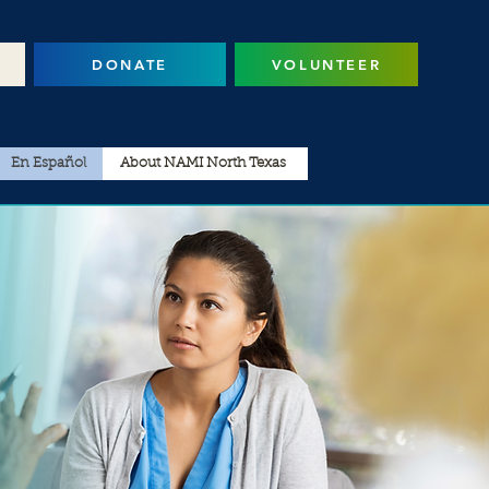
DONATE
VOLUNTEER
En Español
About NAMI North Texas