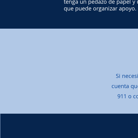
tenga un pedazo de papel y 
que puede organizar apoyo.
Si neces
cuenta que
911 o c