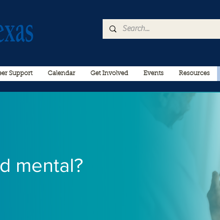
er Support
Calendar
Get Involved
Events
Resources
ud mental?