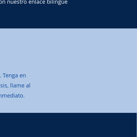
on nuestro enlace bilingüe
. Tenga en
is, llame al
inmediato.